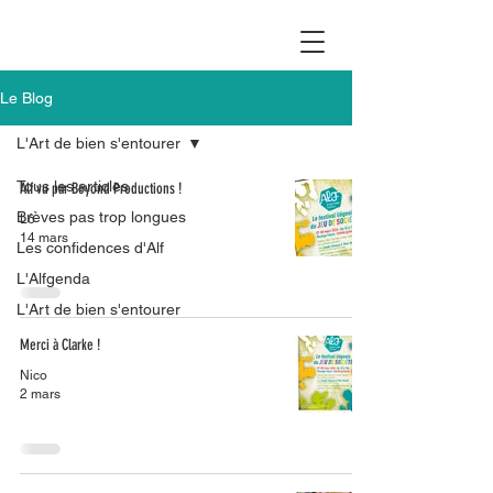
Le Blog
L'Art de bien s'entourer
Tous les articles
Alf vu par Beyond Productions !
Brèves pas trop longues
Lô
14 mars
Les confidences d'Alf
L'Alfgenda
L'Art de bien s'entourer
Merci à Clarke !
Nico
2 mars