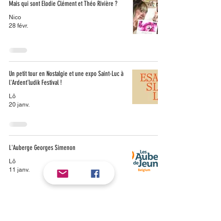
Mais qui sont Elodie Clément et Théo Rivière ?
Nico
28 févr.
Un petit tour en Nostalgie et une expo Saint-Luc à
l'Ardent'ludik Festival !
Lô
20 janv.
L'Auberge Georges Simenon
Lô
11 janv.
Objectif Jeux, bien plus qu'un partenaire