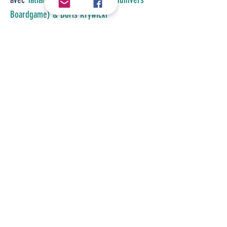
Boardgame) & Boris Krywicki
Vidéo
L'ECHOPPE
La boutique partenaire
L'Autre Monde
Merci
à toutes celles et ceux sans qui le festival
n'aurait pu voir le jour :
NOS INCROYABLES BENEVOLES
Animations, logistique, accueil, bar et
catering ont été gérés avec sourires et
bonne humeur