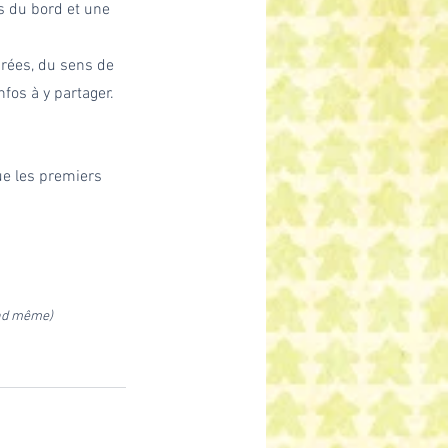
ns du bord et une 
arées, du sens de 
nfos à y partager.
que les premiers 
and même)