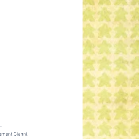
e…
tement Gianni, 