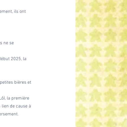
ment, ils ont 
ls ne se 
début 2025, la 
etites bières et 
Lô), la première 
lien de cause à 
nversement.