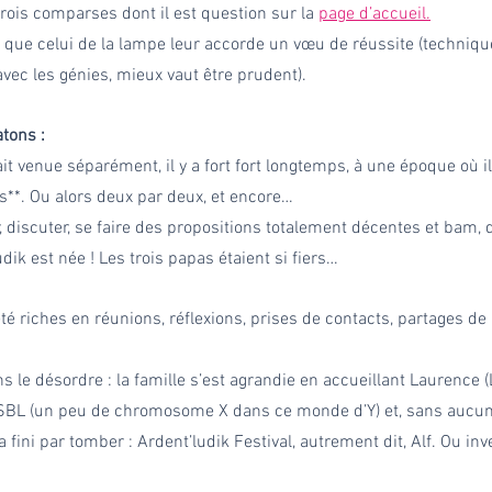
rois comparses dont il est question sur la 
page d’accueil.
 que celui de la lampe leur accorde un vœu de réussite (technique
avec les génies, mieux vaut être prudent).
tons :
tait venue séparément, il y a fort fort longtemps, à une époque où i
*. Ou alors deux par deux, et encore… 
er, discuter, se faire des propositions totalement décentes et bam, 
ik est née ! Les trois papas étaient si fiers… 
é riches en réunions, réflexions, prises de contacts, partages de p
s le désordre : la famille s’est agrandie en accueillant Laurence (
SBL (un peu de chromosome X dans ce monde d’Y) et, sans aucun 
 a fini par tomber : Ardent’ludik Festival, autrement dit, Alf. Ou i