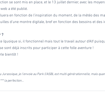
ction se sont mis en place, et le 13 juillet dernier, avec les moye
 web a été publié. 
évoluera en fonction de l’inspiration du moment, de la météo des m
guilles d’une montre digitale, bref en fonction des besoins et des i
r ?
te (quoique si, il fonctionne) mais tout le travail autour d'Alf puis
e sont déjà inscrits pour participer à cette folle aventure !
le bientôt !
u Jurassique, je l’envoie au Park (l'ASBL est multi-générationnelle, mais qu
h*** la perfection…